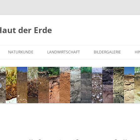
Haut der Erde
NATURKUNDE
LANDWIRTSCHAFT
BILDERGALERIE
HI
UND BODEN
WURZACHER RIED
HOHEN LUCKOW
JEKTE
MOOR BEI STARNBERG
HOHEN LUCKOW – SEINE BÖDEN
WEST-AFRIKA
DEPOT N-DÜNGUNG
BIO-LANDWIRTSCHAFT
WEINBAU