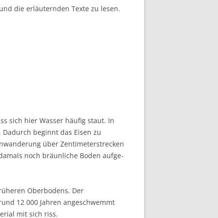
nd die erläuternden Texte zu lesen.
s sich hier Wasser häufig staut. In
. Dadurch beginnt das Eisen zu
senwanderung über Zentimeterstrecken
r damals noch bräunliche Boden aufge­
früheren Ober­bodens. Der
or rund 12 000 Jahren angeschwemmt
ial mit sich riss.