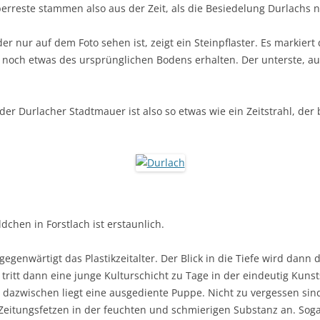
rreste stammen also aus der Zeit, als die Besiedelung Durlachs 
er nur auf dem Foto sehen ist, zeigt ein Steinpflaster. Es markie
t noch etwas des ursprünglichen Bodens erhalten. Der unterste, auff
er Durlacher Stadtmauer ist also so etwas wie ein Zeitstrahl, der b
hen in Forstlach ist erstaunlich.
gegenwärtigt das Plastikzeitalter. Der Blick in die Tiefe wird dann
tritt dann eine junge Kulturschicht zu Tage in der eindeutig Kuns
azwischen liegt eine ausgediente Puppe. Nicht zu vergessen sind 
Zeitungsfetzen in der feuchten und schmierigen Substanz an. Sogar