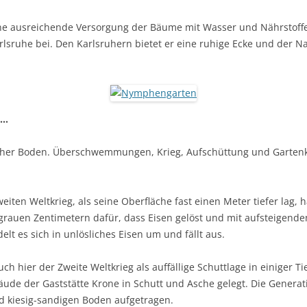
ine ausreichende Versorgung der Bäume mit Wasser und Nährstoffe
arlsruhe bei. Den Karlsruhern bietet er eine ruhige Ecke und der 
 …
acher Boden. Überschwemmungen, Krieg, Aufschüttung und Garten
iten Weltkrieg, als seine Oberfläche fast einen Meter tiefer lag, 
rauen Zenti­metern dafür, dass Eisen gelöst und mit aufsteigendem
lt es sich in un­lösliches Eisen um und fällt aus.
uch hier der Zweite Weltkrieg als auffällige Schuttlage in einiger Ti
äude der Gaststätte Krone in Schutt und Asche gelegt. Die Gene­r
 und kiesig-sandigen Boden aufgetragen.