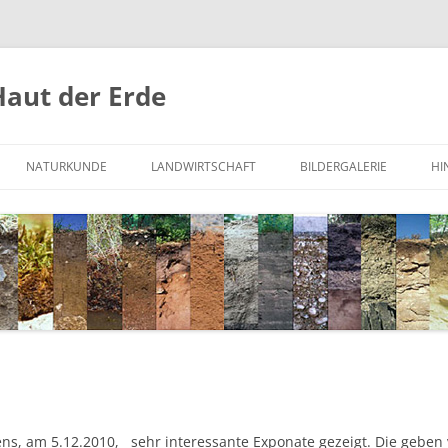
Haut der Erde
NATURKUNDE
LANDWIRTSCHAFT
BILDERGALERIE
HI
UND BODEN
WURZACHER RIED
HOHEN LUCKOW
JEKTE
MOOR BEI STARNBERG
HOHEN LUCKOW – SEINE BÖDEN
WEST-AFRIKA
DEPOT N-DÜNGUNG
BIO-LANDWIRTSCHAFT
WEINBAU
s, am 5.12.2010, sehr interessante Exponate gezeigt. Die geben 