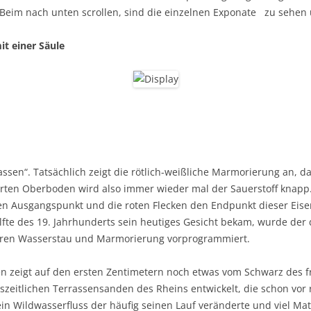
eim nach unten scrollen, sind die einzelnen Exponate zu sehen u
it einer Säule
ssen“. Tatsächlich zeigt die rötlich-weißliche Marmorierung an, das
erten Oberboden wird also immer wieder mal der Sauerstoff knapp
den Ausgangspunkt und die roten Flecken den Endpunkt dieser Ei
Hälfte des 19. Jahrhunderts sein heutiges Gesicht bekam, wurde de
waren Wasserstau und Marmorierung vorprogrammiert.
en zeigt auf den ersten Zentimetern noch etwas vom Schwarz des 
iszeitlichen Terrassensanden des Rheins entwickelt, die schon v
 Wildwasserfluss der häufig seinen Lauf veränderte und viel Mater