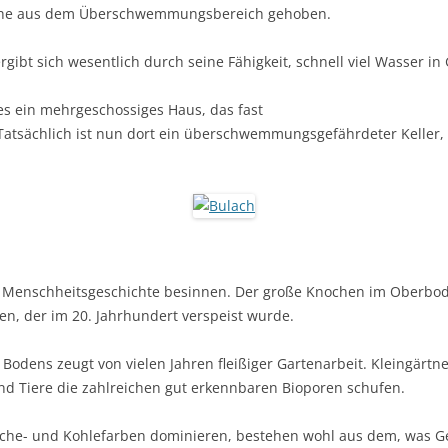
äche aus dem Überschwemmungsbereich gehoben.
gibt sich wesentlich durch seine Fähigkeit, schnell viel Wasser in
es ein mehrge­schossiges Haus, das fast
 Tatsächlich ist nun dort ein über­schwem­mungsgefährdeter Kelle
r Menschheitsgeschichte besinnen. Der große Knochen im Oberbo
n, der im 20. Jahrhundert verspeist wurde.
Bodens zeugt von vielen Jahren fleißiger Gartenarbeit. Kleingärtn
und Tiere die zahlreichen gut erkennbaren Bioporen schufen.
sche- und Kohlefarben dominieren, bestehen wohl aus dem, was Ge