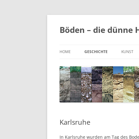
Zum
Inhalt
springen
Böden – die dünne 
HOME
GESCHICHTE
KUNST
TÜBINGEN
KUNST 
ULM
LICHTOB
KARLSRUHE
Karlsruhe
In Karlsruhe wurden am Tag des Boden